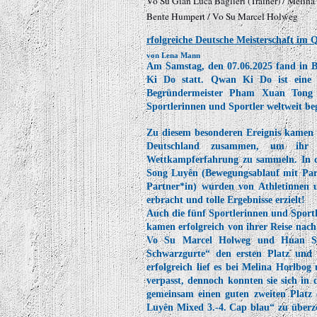
Vo Su Gian Luca Baglieri (Trainer) / Melin
Bente Humpert / Vo Su Marcel Holweg
rfolgreiche Deutsche Meisterschaft im
von Lena Mann
Am Samstag, den 07.06.2025 fand in B
Ki Do statt. Qwan Ki Do ist eine v
Begründermeister Pham Xuan Tong 
Sportlerinnen und Sportler weltweit beg
Zu diesem besonderen Ereignis kamen 
Deutschland zusammen, um ihr 
Wettkampferfahrung zu sammeln. In d
Song Luyên (Bewegungsablauf mit Pa
Partner*in) wurden von Athletinnen un
erbracht und tolle Ergebnisse erzielt!
Auch die fünf Sportlerinnen und Spo
kamen erfolgreich von ihrer Reise nach
Vo Su Marcel Holweg und Huan Su 
Schwarzgurte“ den ersten Platz und s
erfolgreich lief es bei Melina Horlb
verpasst, dennoch konnten sie sich in
gemeinsam einen guten zweiten Platz
Luyên Mixed 3.-4. Cap blau“ zu überz