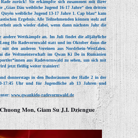
 Rade zurück! Sie erkämpfte sich zusammen mit ihrer
ie „Giao Dâu weibliche Jugend 16-17 Jahre“ den dritten
o Quyên weibliche Jugend 13-17 Jahre 1. Cap blau“ kam
tastischen Ergebnis. Alle Teilnehmenden können stolz auf
herheit auch wieder dabei, wenn dann nächstes Jahr die
 andere Wettkämpfe an. Im Juli findet die alljährliche
s Long Ho Radevormwald statt und im Oktober dann die
 mit den anderen Vereinen aus Nordrhein-Westfalen.
ai die Weltmeisterschaft im Qwan Ki Do in Rumänien
 Sportler*innen aus Radevormwald zu sehen, um sich mit
d jetzt fleißig weiter trainiert!
s und donnerstags in den Budoräumen der Halle 2 in der
0-17:45 Uhr und für Jugendliche ab 13 Jahren und
unter:
www.qwankido-radevormwald.de
Chuong Mon, Giam Su J.I. Dziengue