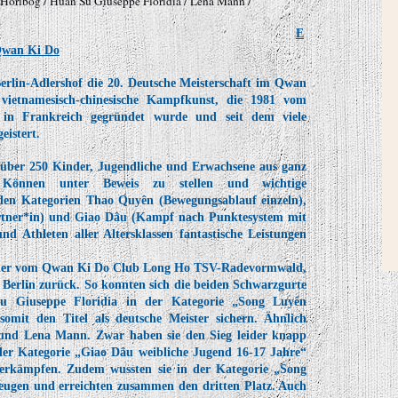
a Horlbog / Huan Su Giuseppe Floridia / Lena Mann /
E
 Qwan Ki Do
erlin-Adlershof die 20. Deutsche Meisterschaft im Qwan
ietnamesisch-chinesische Kampfkunst, die 1981 vom
in Frankreich gegründet wurde und seit dem viele
eistert.
über 250 Kinder, Jugendliche und Erwachsene aus ganz
Können unter Beweis zu stellen und wichtige
en Kategorien Thao Quyên (Bewegungsablauf einzeln),
rtner*in) und Giao Dâu (Kampf nach Punktesystem mit
d Athleten aller Altersklassen fantastische Leistungen
rtler vom Qwan Ki Do Club Long Ho TSV-Radevormwald,
 Berlin zurück. So konnten sich die beiden Schwarzgurte
Giuseppe Floridia in der Kategorie „Song Luyên
omit den Titel als deutsche Meister sichern. Ähnlich
og und Lena Mann. Zwar haben sie den Sieg leider knapp
 der Kategorie „Giao Dâu weibliche Jugend 16-17 Jahre“
 erkämpfen. Zudem wussten sie in der Kategorie „Song
eugen und erreichten zusammen den dritten Platz. Auch