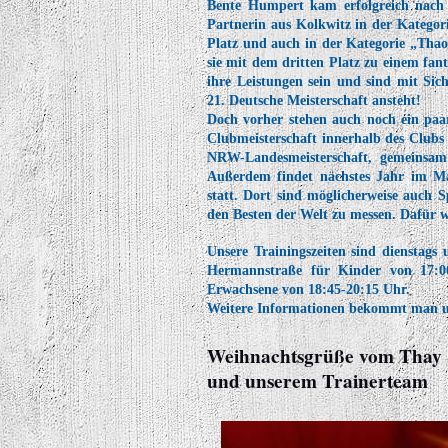
Bente Humpert kam erfolgreich nach
Partnerin aus Kolkwitz in der Kategor
Platz und auch in der Kategorie „Tha
sie mit dem dritten Platz zu einem fan
ihre Leistungen sein und sind mit Sic
21. Deutsche Meisterschaft ansteht!
Doch vorher stehen auch noch ein paar
Clubmeisterschaft innerhalb des Club
NRW-Landesmeisterschaft, gemeinsam
Außerdem findet nächstes Jahr im M
statt. Dort sind möglicherweise auch
den Besten der Welt zu messen. Dafür wir
Unsere Trainingszeiten sind dienstag
Hermannstraße für Kinder von 17:0
Erwachsene von 18:45-20:15 Uhr.
Weitere Informationen bekommt man 
Weihnachtsgrüße vom Thay 
und unserem Trainerteam