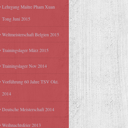
Lehrgang Maître Pham Xuan
Tong Juni 2015
Weltmeisterschaft Belgien 2015
Trainingslager März 2015
Trainingslager Nov 2014
Vorführung 60 Jahre TSV Okt.
2014
Deutsche Meisterschaft 2014
Weihnachtsfeier 2013