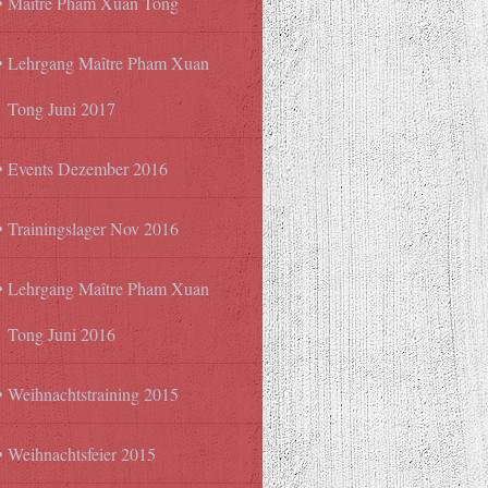
Maître Pham Xuan Tong
Lehrgang Maître Pham Xuan
Tong Juni 2017
Events Dezember 2016
Trainingslager Nov 2016
Lehrgang Maître Pham Xuan
Tong Juni 2016
Weihnachtstraining 2015
Weihnachtsfeier 2015